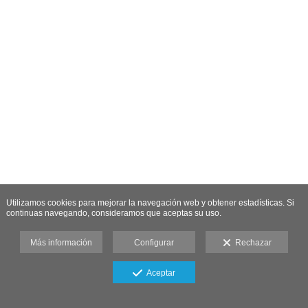
Utilizamos cookies para mejorar la navegación web y obtener estadísticas. Si
continuas navegando, consideramos que aceptas su uso.
Más información
Configurar
Rechazar
Aceptar