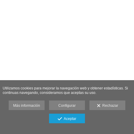
Utilizamos cookies para mejorar la navegación web y obtener estadísticas. Si
continuas navegando, consideramos que aceptas su uso.
Más información
Configurar
Rechazar
Aceptar