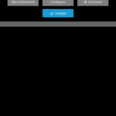
Más información
Configurar
Rechazar
Aceptar
Goya internacional de fotografía 2026 - Premio
Azahar de fotografía 2025 - Top 3 FdB 2024
Fotógrafo de bodas
en Córdoba con un
enfoque documental
para que viváis