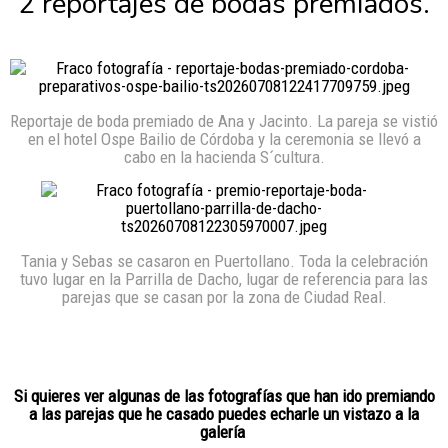
2 reportajes de bodas premiados.
Reportaje de boda premiado de Ana y Jacinto. La pareja se vistió
en el hotel Ospe Bailio de Córdoba y la ceremonia se llevó a
cabo en la hacienda S´cultura.
Tania y Sebas se casaron en Puertollano. Toda la celebración
tuvo lugar en la Parrilla de Dacho, lugar de referencia para las
parejas que se casan por la zona de Ciudad Real.
Si quieres ver algunas de las fotografías que han ido premiando
a las parejas que he casado puedes echarle un vistazo a la
galería