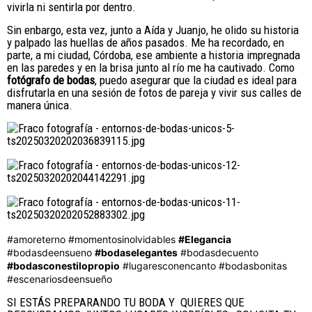
vivirla ni sentirla por dentro.
Sin enbargo, esta vez, junto a Aída y Juanjo, he olido su historia
y palpado las huellas de años pasados. Me ha recordado, en
parte, a mi ciudad, Córdoba, ese ambiente a historia impregnada
en las paredes y en la brisa junto al río me ha cautivado. Como
fotógrafo de bodas
, puedo asegurar que la ciudad es ideal para
disfrutarla en una sesión de fotos de pareja y vivir sus calles de
manera única.
#amoreterno
#momentosinolvidables
#Elegancia
#bodasdeensueno
#bodaselegantes
#bodasdecuento
#bodasconestilopropio
#lugaresconencanto
#bodasbonitas
#escenariosdeensueño
SI ESTÁS PREPARANDO TU BODA Y QUIERES QUE