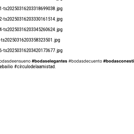
odasdeensueno
#bodaselegantes
#bodasdecuento
#bodasconesti
bailio #círculodelaamistad.