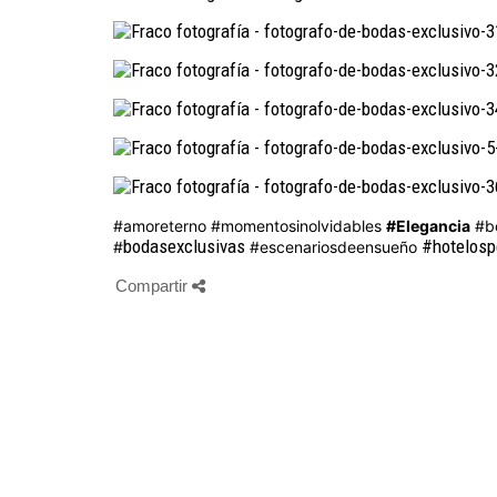
#amoreterno
#momentosinolvidables
#Elegancia
#b
bodasexclusivas
#hotelospe
#
#escenariosdeensueño
Compartir